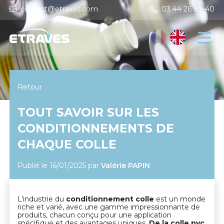
contact@etraves.com
03 44 26 89 40
Retour
TOUT SAVOIR SUR LES
CONDITIONNEMENTS DE
CHAQUE COLLE
Publié le 16/01/2025
par
Valérie PAPIN
L’industrie du
conditionnement colle
est un monde
riche et varié, avec une gamme impressionnante de
produits, chacun conçu pour une application
spécifique et des avantages uniques.
De la colle pvc