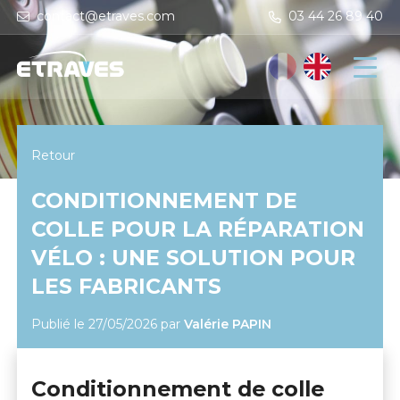
contact@etraves.com
03 44 26 89 40
Retour
CONDITIONNEMENT DE
COLLE POUR LA RÉPARATION
VÉLO : UNE SOLUTION POUR
LES FABRICANTS
Publié le 27/05/2026
par
Valérie PAPIN
Conditionnement de colle