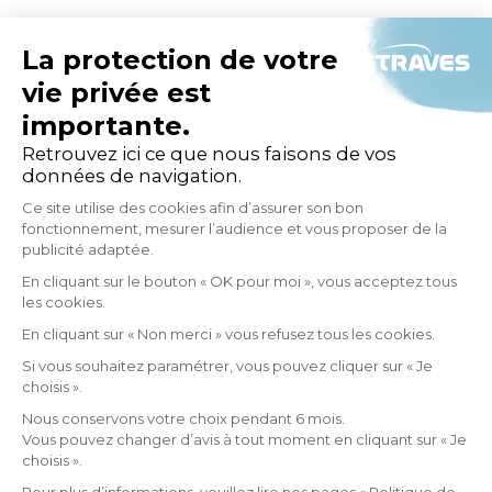
Siège social
97 Avenue de Villiers
75017 PARIS
Etraves
L’entreprise
Solutions
Nos engagements Q-RSE
Actualités
FAQ
Contactez-nous
CONTACT
Politique de confidentialité