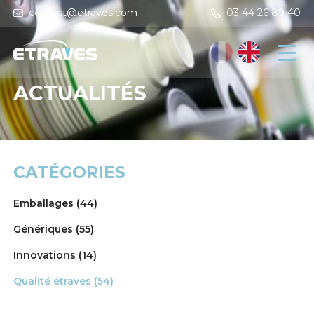
contact@etraves.com
03 44 26 89 40
ACTUALITÉS
CATÉGORIES
Emballages
(44)
Génériques
(55)
Innovations
(14)
Qualité étraves
(54)